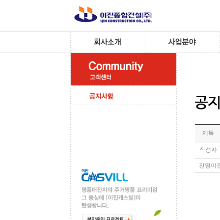
제목
작성자
진영이진