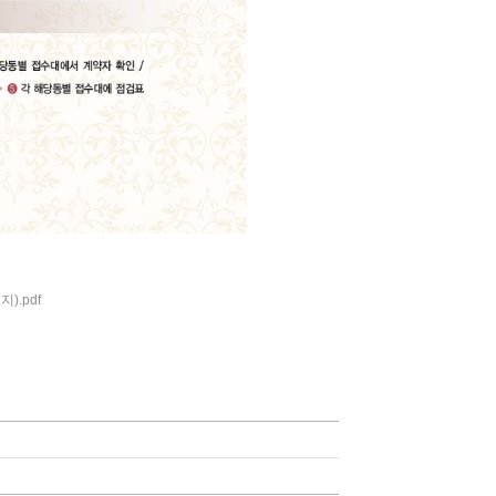
.pdf
.