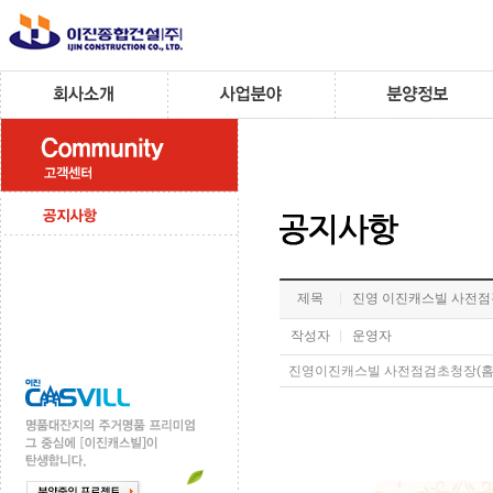
제목
진영 이진캐스빌 사전점
작성자
운영자
진영이진캐스빌 사전점검초청장(홈페이지)