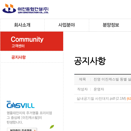
제목
진영 이진캐스빌 동별 
작성자
운영자
실내공기질 사진대지.pdf (2.1M)
[62