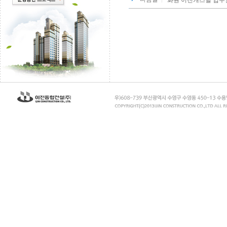
화원 이진캐스빌 입주