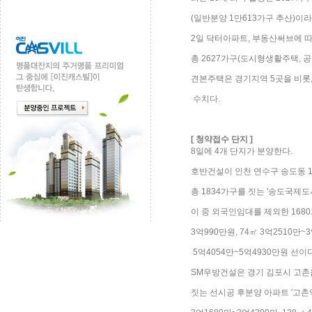
(일반분양 1만613가구 추산)이라
2일 닥터아파트, 부동산써브에 따
총 2627가구(도시형생활주택, 공
견본주택은 경기지역 5곳을 비롯, 
수치다.
[ 청약접수 단지 ]
8일에 4개 단지가 분양한다.
호반건설이 인천 연수구 송도동 19
총 1834가구를 짓는 '송도국제
이 중 외국인임대를 제외한 1680
3억990만원, 74㎡ 3억2510만~
5억4054만~5억4930만원 선이다
SM우방건설은 경기 김포시 고촌읍 
짓는 선시공 후분양 아파트 '고촌