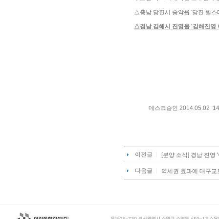
△충남 당진시 송악읍 '당진 힐스
△경남 김해시 진영읍 '김해진영
데스크승인
2014.05.02 14
이전글
[분양 소식] 경남 진영 
다음글
역세권 효과에 대구교도