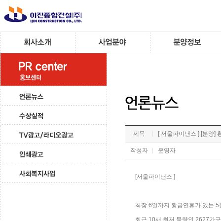
제목
[ 서울파이낸스 ] [분양]
작성자
운영자
[서울파이낸스 ]
최장 6일까지 황금연휴가 있는 5
최근 10새 최저 물량인 2627가