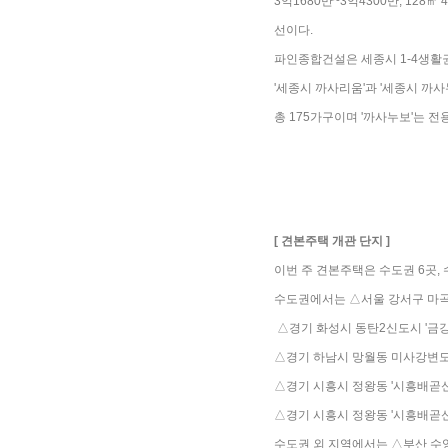
3억1680만~3억4300만, 128㎡
선이다.
파인종합건설은 세종시 1-4생활권
'세종시 까사리움'과 '세종시 까사누
총 175가구이며 '까사누보'는 전용
[ 견본주택 개관 단지 ]
이번 주 견본주택은 수도권 6곳, 수
수도권에서는 △서울 강서구 마곡
△경기 화성시 동탄2신도시 '금강
△경기 하남시 망월동 미사강변도시
△경기 시흥시 정왕동 '시흥배곧
△경기 시흥시 정왕동 '시흥배곧신
수도권 외 지역에서는 △부산 수영