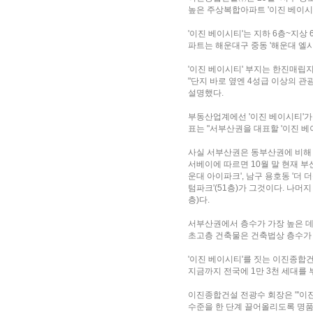
높은 주상복합아파트 '이진 베이시티
'이진 베이시티'는 지하 6층~지상 
파트는 해운대구 중동 '해운대 엘시티
'이진 베이시티' 부지는 한진매립
"단지 바로 옆엔 4성급 이상의 
설명했다.
부동산업계에선 '이진 베이시티'
표는 "서부산권을 대표할 '이진 
사실 서부산권은 동부산권에 비해 
서베이에 따르면 10월 말 현재 부
운대 아이파크', 남구 용호동 '더 더
텀파크'(51층)가 그것이다. 나머지
층)다.
서부산권에서 층수가 가장 높은 데
초고층 건축물은 건축법상 층수가 
'이진 베이시티'를 짓는 이진종합
지금까지 전국에 1만 3천 세대를 
이진종합건설 전광수 회장은 "'이
수준을 한 단계 끌어올리도록 명품 단